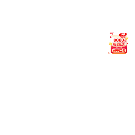
力差距明显。
4、未来比赛走势展望
随着新赛季即将到来，各支球队都已进入紧张备战阶
段。从目前状况来看，若按照ESPN的数据推测，很大
程度上暗示了两支球队未来发展的方向。如果说马刺
凭借年轻化与超强天赋提前布局，那么开拓者则需要
认真思考如何调整策略，以避免被其他竞争对手拉远
差距。
同时，对于广大球迷而言，新赛季也意味着更多精彩
比赛即将呈现。诸如文班亚玛这样的人才，无疑会吸
引众多观众前来欣赏他的表现。而如果他能够继续保
持高水平发挥，加之其他优秀球员共同努力，相信马
刺将成为本赛季值得期待的一支劲旅。