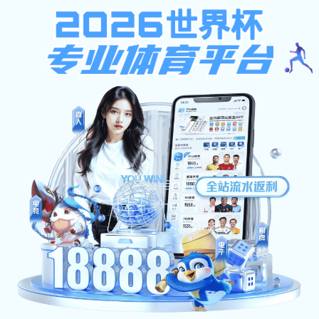
立即注册
星空体育网页入口
带您畅享全
球体育盛事
专业平台，数据精准，
高清直播
覆盖热门体育项
目。
聚焦足球、篮球、电竞等赛事，
每日内容实时更
新
。
极速访问
下载APP