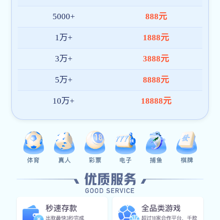
带来的广泛影响。
1、字母哥的表现与伤情
字母哥在本场比赛中的表现可以说是惊艳四座。他凭
借出色的身体素质和敏捷性完成了多次令人叹为观止
的扣篮，为球队打下了良好的基础。然而，在进行最
后一次扣篮时，他不慎导致左膝过度伸展，这一瞬间
让所有观众都屏住了呼吸。
赛后，球队医疗团队立即对他的伤情进行了评估。虽
然最初并未发现明显骨折，但医生仍然对他的膝盖进
行了详细检查，以确保没有更深层次的问题。里弗斯
在接受采访时也透露，虽然现在还不能做出最终判
断，但初步看来情况并不乐观。