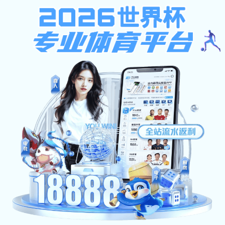
立即注册
星空体育网页入口
带您畅享全
球体育盛事
专业平台，数据精准，
高清直播
覆盖热门体育项
目。
聚焦足球、篮球、电竞等赛事，
每日内容实时更
新
。
极速访问
下载APP